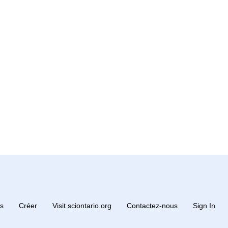
rs
Créer
Visit sciontario.org
Contactez-nous
Sign In